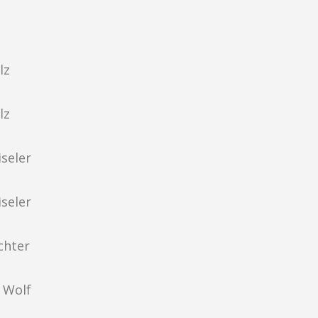
lz
lz
seler
seler
chter
 Wolf