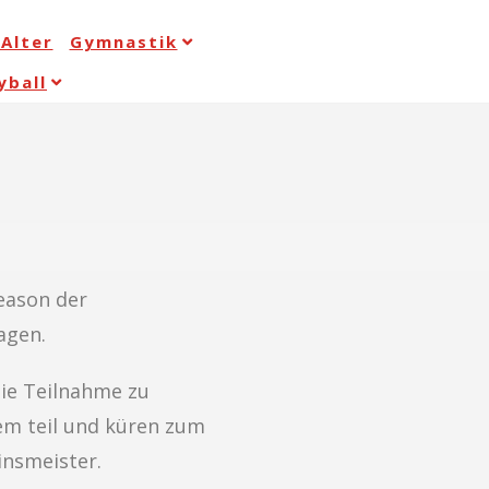
Alter
Gymnastik
yball
Season der
ragen.
die Teilnahme zu
m teil und küren zum
insmeister.